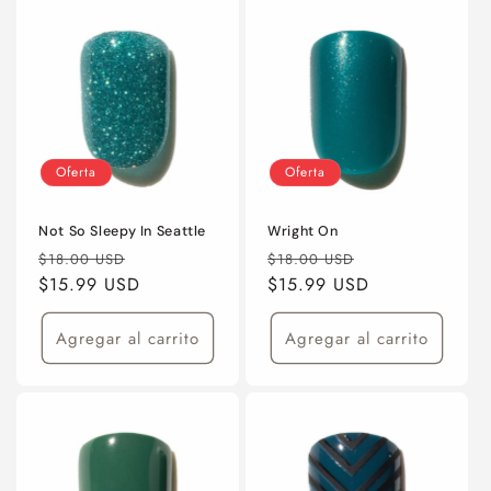
Oferta
Oferta
Not So Sleepy In Seattle
Wright On
Precio
Precio
Precio
Precio
$18.00 USD
$18.00 USD
habitual
$15.99 USD
de
habitual
$15.99 USD
de
oferta
oferta
Agregar al carrito
Agregar al carrito