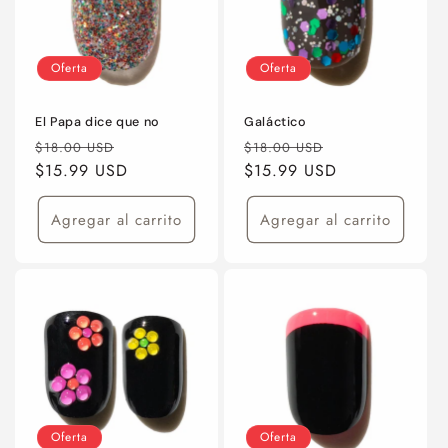
Oferta
Oferta
El Papa dice que no
Galáctico
Precio
Precio
Precio
Precio
$18.00 USD
$18.00 USD
habitual
$15.99 USD
de
habitual
$15.99 USD
de
oferta
oferta
Agregar al carrito
Agregar al carrito
Oferta
Oferta