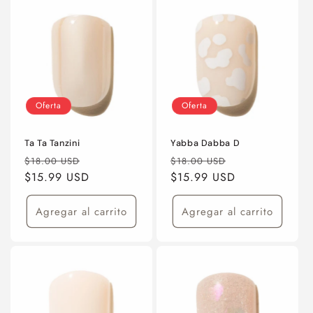
Oferta
Oferta
Ta Ta Tanzini
Yabba Dabba D
Precio
Precio
Precio
Precio
$18.00 USD
$18.00 USD
habitual
$15.99 USD
de
habitual
$15.99 USD
de
oferta
oferta
Agregar al carrito
Agregar al carrito