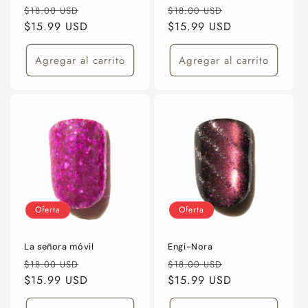
Precio
Precio
Precio
Precio
$18.00 USD
$18.00 USD
habitual
$15.99 USD
de
habitual
$15.99 USD
de
oferta
oferta
Agregar al carrito
Agregar al carrito
Oferta
Oferta
La señora móvil
Engi-Nora
Precio
Precio
Precio
Precio
$18.00 USD
$18.00 USD
habitual
$15.99 USD
de
habitual
$15.99 USD
de
oferta
oferta