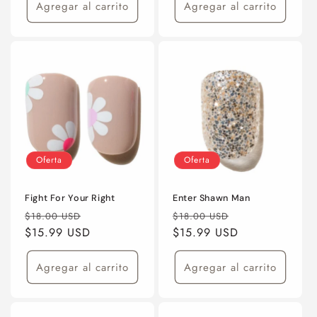
Agregar al carrito
Agregar al carrito
Oferta
Oferta
Fight For Your Right
Enter Shawn Man
Precio
Precio
Precio
Precio
$18.00 USD
$18.00 USD
habitual
$15.99 USD
de
habitual
$15.99 USD
de
oferta
oferta
Agregar al carrito
Agregar al carrito