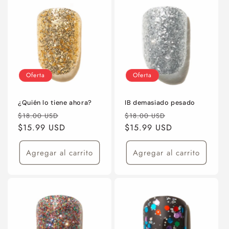
Oferta
Oferta
¿Quién lo tiene ahora?
IB demasiado pesado
Precio
Precio
Precio
Precio
$18.00 USD
$18.00 USD
habitual
$15.99 USD
de
habitual
$15.99 USD
de
oferta
oferta
Agregar al carrito
Agregar al carrito