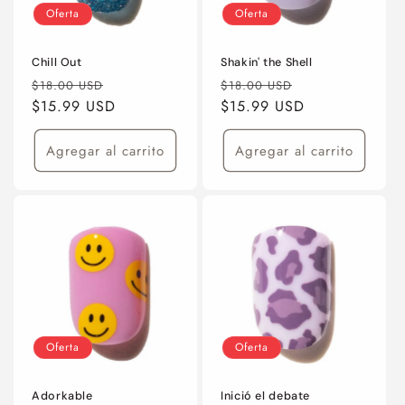
Oferta
Oferta
Chill Out
Shakin' the Shell
Precio
Precio
Precio
Precio
$18.00 USD
$18.00 USD
habitual
$15.99 USD
de
habitual
$15.99 USD
de
oferta
oferta
Agregar al carrito
Agregar al carrito
Oferta
Oferta
Adorkable
Inició el debate