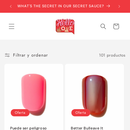
Ir
directamente
$50+
WHAT'S THE SECRET IN OUR SECRET SAUCE?
al contenido
Carrito
Filtrar y ordenar
101 productos
Oferta
Oferta
Puede ser peligroso
Better Bulleave It