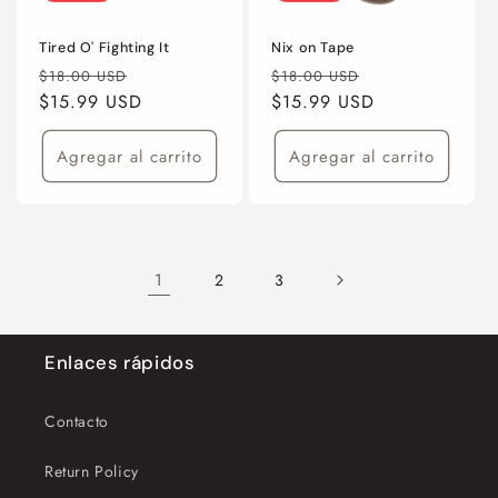
Tired O' Fighting It
Nix on Tape
Precio
Precio
Precio
Precio
$18.00 USD
$18.00 USD
habitual
$15.99 USD
de
habitual
$15.99 USD
de
oferta
oferta
Agregar al carrito
Agregar al carrito
1
2
3
Enlaces rápidos
Contacto
Return Policy