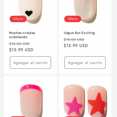
Oferta
Oferta
Muchas criadas
Vague But Exciting
ordeñando
Precio
Precio
$18.00 USD
Precio
Precio
$18.00 USD
habitual
$15.99 USD
de
habitual
$15.99 USD
de
oferta
oferta
Agregar al carrito
Agregar al carrito