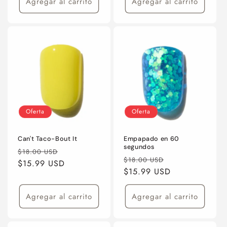
Agregar al carrito
Agregar al carrito
Oferta
Oferta
Can't Taco-Bout It
Empapado en 60
segundos
Precio
Precio
$18.00 USD
Precio
Precio
$18.00 USD
habitual
$15.99 USD
de
habitual
$15.99 USD
de
oferta
oferta
Agregar al carrito
Agregar al carrito