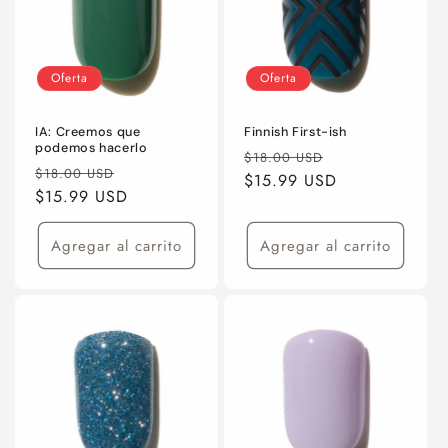
Oferta
Oferta
IA: Creemos que
Finnish First-ish
podemos hacerlo
Precio
Precio
$18.00 USD
Precio
Precio
$18.00 USD
habitual
$15.99 USD
de
habitual
$15.99 USD
de
oferta
oferta
Agregar al carrito
Agregar al carrito