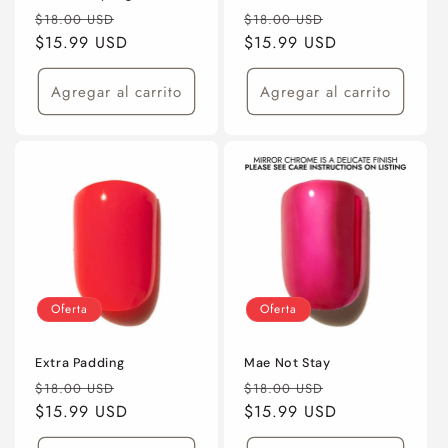
Precio
Precio
Precio
Precio
$18.00 USD
$18.00 USD
habitual
$15.99 USD
de
habitual
$15.99 USD
de
oferta
oferta
Agregar al carrito
Agregar al carrito
Oferta
Oferta
Extra Padding
Mae Not Stay
Precio
Precio
Precio
Precio
$18.00 USD
$18.00 USD
habitual
$15.99 USD
de
habitual
$15.99 USD
de
oferta
oferta