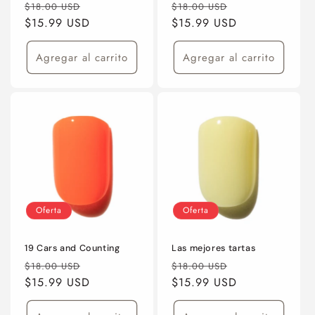
Precio
Precio
Precio
Precio
$18.00 USD
$18.00 USD
habitual
$15.99 USD
de
habitual
$15.99 USD
de
oferta
oferta
Agregar al carrito
Agregar al carrito
Oferta
Oferta
19 Cars and Counting
Las mejores tartas
Precio
Precio
Precio
Precio
$18.00 USD
$18.00 USD
habitual
$15.99 USD
de
habitual
$15.99 USD
de
oferta
oferta