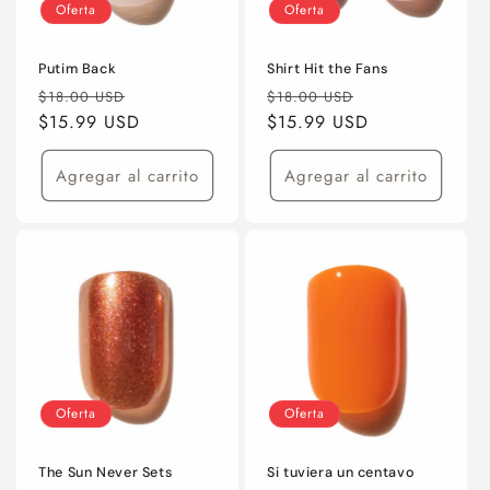
Oferta
Oferta
Putim Back
Shirt Hit the Fans
Precio
Precio
Precio
Precio
$18.00 USD
$18.00 USD
habitual
$15.99 USD
de
habitual
$15.99 USD
de
oferta
oferta
Agregar al carrito
Agregar al carrito
Oferta
Oferta
The Sun Never Sets
Si tuviera un centavo